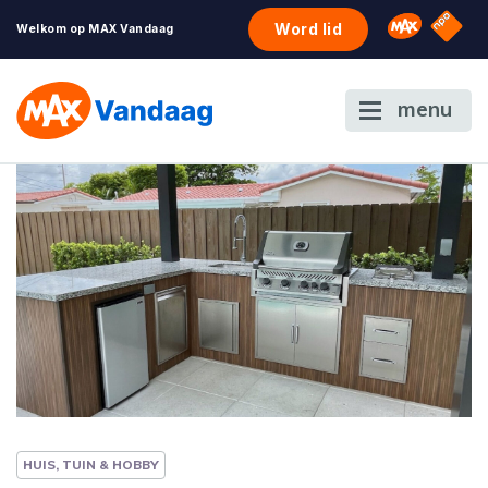
NPO S
Omroep 
Word lid
Welkom op MAX Vandaag
menu
HUIS, TUIN & HOBBY