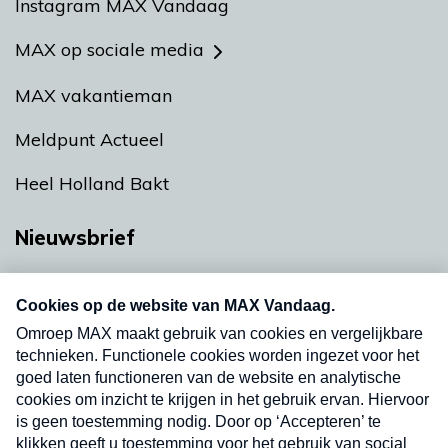
Instagram MAX Vandaag
MAX op sociale media
MAX vakantieman
Meldpunt Actueel
Heel Holland Bakt
Nieuwsbrief
Neem hier een gratis abonnement op onze
nieuwsbrief. Elke vrijdag- en dinsdagochtend in
uw mailbox.
Verzend