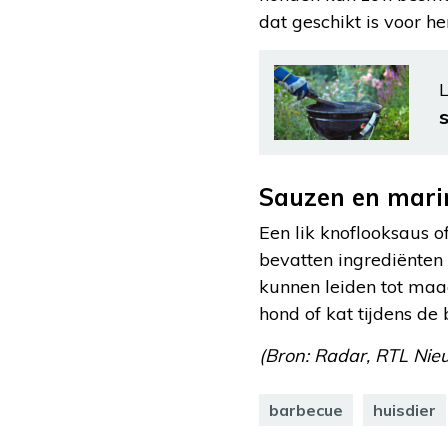
dat geschikt is voor he
L
Sauzen en mari
Een lik knoflooksaus 
bevatten ingrediënten d
kunnen leiden tot ma
hond of kat tijdens de
(Bron: Radar, RTL Nieu
barbecue
huisdier