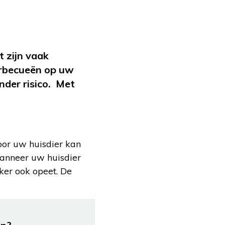
 zijn vaak
barbecueën op uw
nder risico. Met
oor uw huisdier kan
 Wanneer uw huisdier
kker ook opeet. De