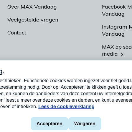
Over MAX Vandaag
Facebook 
Vandaag
Veelgestelde vragen
Instagram 
Contact
Vandaag
MAX op soc
media
MAX vakan
Meldpunt A
Heel Hollan
aarden
Privacyverklaring
Cookieverklaring