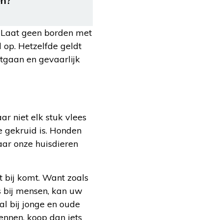
ën?
 Laat geen borden met
 op.
Hetzelfde geldt
tgaan en gevaarlijk
r niet elk stuk vlees
te gekruid is. Honden
aar onze huisdieren
t bij komt. Want zoals
s bij mensen, kan uw
l bij jonge en oude
wennen, koop dan iets