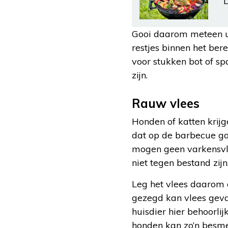
L
Gooi daarom meteen uw
restjes binnen het ber
voor stukken bot of s
zijn.
Rauw vlees
Honden of katten krijg
dat op de barbecue gaa
mogen geen varkensvle
niet tegen bestand zijn
Leg het vlees daarom o
gezegd kan vlees gevaa
huisdier hier behoorli
honden kan zo’n besm