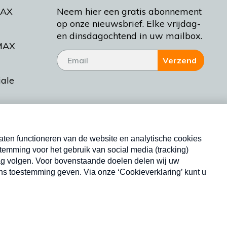
MAX
Neem hier een gratis abonnement
op onze nieuwsbrief. Elke vrijdag-
en dinsdagochtend in uw mailbox.
MAX
Verzend
iale
tieman
ctueel
Nieuwsbrief
d Bakt
Neem hier een gratis abonnement op onze
nieuwsbrief. Elke vrijdag- en dinsdagochtend in uw
mailbox.
Copyright © 2026 MAX Vandaag -
Omroep MAX