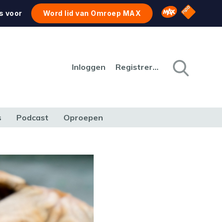
NPO Star
Omroep MAX
s voor
Word lid van Omroep MAX
Inloggen
Registreren
s
Podcast
Oproepen
CULTUUR
NATUUR & MILIEU
REIZEN & VERKEER