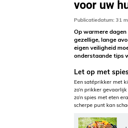
voor uw hu
Publicatiedatum: 31 m
Op warmere dagen g
gezellige, lange av
eigen veiligheid moe
onderstaande tips 
Let op met spie
Een satéprikker met ki
zo’n prikker gevaarlij
zo’n spies met eten era
scherpe punt kan sch