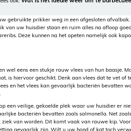
Wat is het ideale weer om te barbecue
ees ook:
 gebruikte prikker weg in een afgesloten afvalbak.
eik van uw huisdier staan en ruim alles na afloop goed
pareribs. Deze kunnen na het opeten namelijk ook kapo
en wel eens een stukje rauw vlees van hun baasje. Maa
t, is hiervoor geschikt. Denk aan vlees dat te vet of 
es en het vlees kan gevaarlijk bacteriën bevatten w
.
p een veilige, gekoelde plek waar uw huisdier er nie
rlijke bacteriën bevatten zoals salmonella. Net zoal
jk ziek van worden.
Dit komt vaak van rauwe kip. Voora
etting
gevaarlijk zijn. Wilt u uw hond of kat toch ver