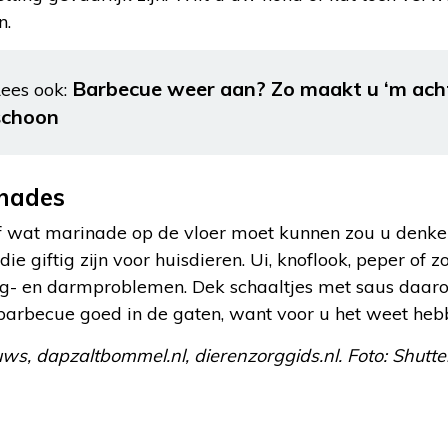
n.
Barbecue weer aan? Zo maakt u ‘m acht
ees ook:
schoon
nades
of wat marinade op de vloer moet kunnen zou u denke
ie giftig zijn voor huisdieren. Ui, knoflook, peper of 
ag- en darmproblemen. Dek schaaltjes met saus daa
 barbecue goed in de gaten, want voor u het weet hebb
ws, dapzaltbommel.nl, dierenzorggids.nl. Foto: Shutte