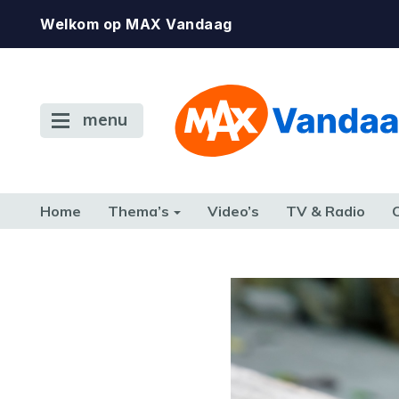
Welkom op MAX Vandaag
menu
Home
Thema’s
Video’s
TV & Radio
CONSUMENT
ETEN & DRINKEN
FAMILIE & RELATIE
GELD, W
TERUG NAAR TOEN