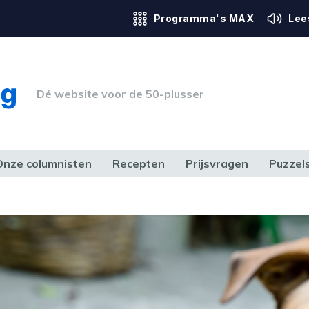
Programma's MAX
Lee
Dé website voor de 50-plusser
Onze columnisten
Recepten
Prijsvragen
Puzzel
ERK & RECHT
GEZONDHEID & SPORT
HUIS, TUIN & HOBBY
MEDIA & 