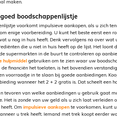
aal maken.
goed boodschappenlijstje
ijstje voorkomt impulsieve aankopen, als u zich tenm
om enige voorbereiding. U kunt het beste eerst een ro
at u nog in huis heeft. Denk vervolgens na over wat 
rediënten die u niet in huis heeft op de lijst. Het loon
nde supermarkten in de buurt te controleren op aanbi
e hulpmiddel
gebruiken om te zien waar uw boodschap
s de financiën het toelaten, is het bovendien verstand
n voorraadje in te slaan bij goede aanbiedingen. K
bieding wanneer het 2 + 2 gratis is. Dat scheelt een h
an tevoren van welke aanbiedingen u gebruik gaat m
. Het is zonde van uw geld als u zich laat verleiden 
g heeft. Om
impulsieve aankopen
te voorkomen, kunt u
eer u trek heeft. Iemand met trek koopt eerder waar 