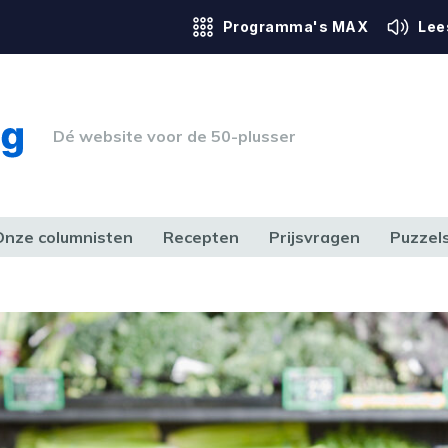
Programma's MAX
Lee
Dé website voor de 50-plusser
Onze columnisten
Recepten
Prijsvragen
Puzzel
ERK & RECHT
GEZONDHEID & SPORT
HUIS, TUIN & HOBBY
MEDIA & 