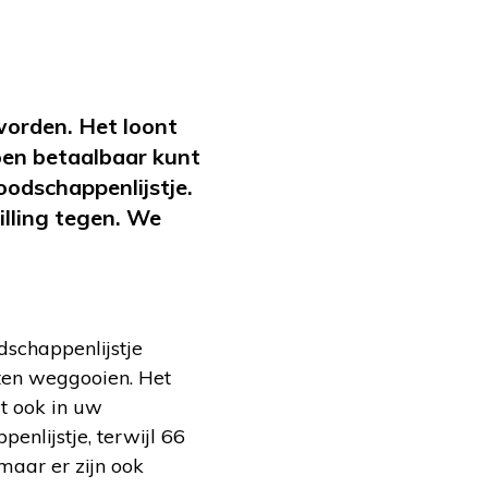
worden. Het loont
oen betaalbaar kunt
boodschappenlijstje.
illing tegen. We
dschappenlijstje
eten weggooien. Het
lt ook in uw
nlijstje, terwijl 66
maar er zijn ook