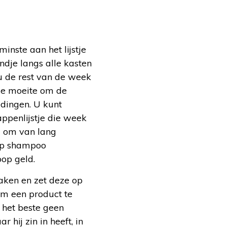
inste aan het lijstje
ndje langs alle kasten
u de rest van de week
t de moeite om de
edingen. U kunt
penlijstje die week
ig om van lang
oop shampoo
oop geld.
aken en zet deze op
om een product te
 het beste geen
hij zin in heeft, in