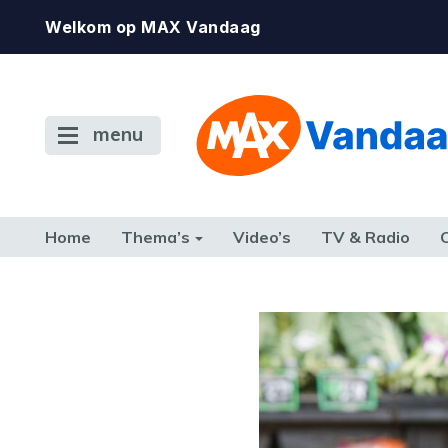
Welkom op MAX Vandaag
menu
Home
Thema’s
Video’s
TV & Radio
CONSUMENT
ETEN & DRINKEN
FAMILIE & RELATIE
GELD, W
TERUG NAAR TOEN