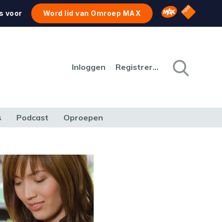
NPO Star
Omroep MAX
s voor
Word lid van Omroep MAX
Inloggen
Registreren
s
Podcast
Oproepen
CULTUUR
NATUUR & MILIEU
REIZEN & VERKEER