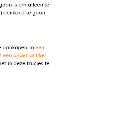
gaan is om alleen te
)kleinkind te gaan
e aankopen. In
een
In
een ander artikel
 in deze trucjes te