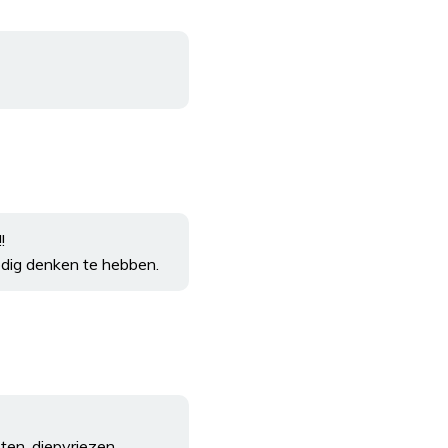
!
odig denken te hebben.
ten, diepvriezen,