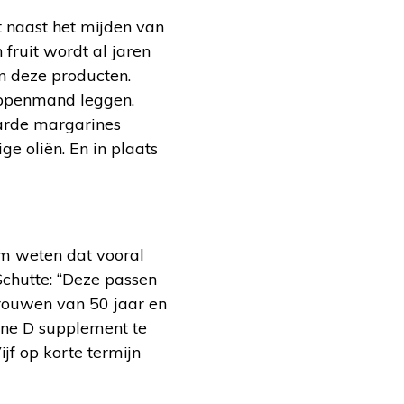
t naast het mijden van
fruit wordt al jaren
 deze producten.
appenmand leggen.
harde margarines
e oliën. En in plaats
m weten dat vooral
Schutte: “Deze passen
vrouwen van 50 jaar en
ine D supplement te
jf op korte termijn