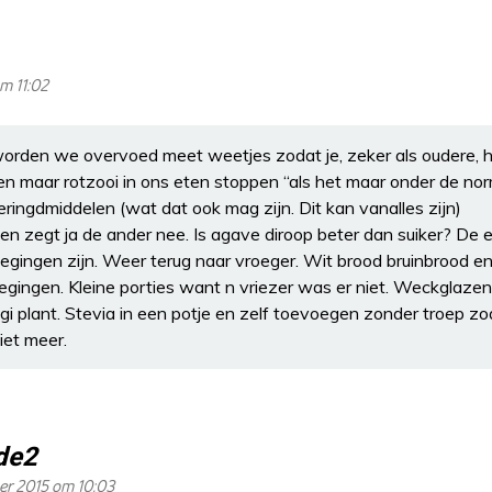
m 11:02
rden we overvoed meet weetjes zodat je, zeker als oudere, h
maar rotzooi in ons eten stoppen “als het maar onder de norm 
eringdmiddelen (wat dat ook mag zijn. Dit kan vanalles zijn)
een zegt ja de ander nee. Is agave diroop beter dan suiker? De 
egingen zijn. Weer terug naar vroeger. Wit brood bruinbrood en 
ingen. Kleine porties want n vriezer was er niet. Weckglazen 
i plant. Stevia in een potje en zelf toevoegen zonder troep zoa
iet meer.
de2
er 2015 om 10:03