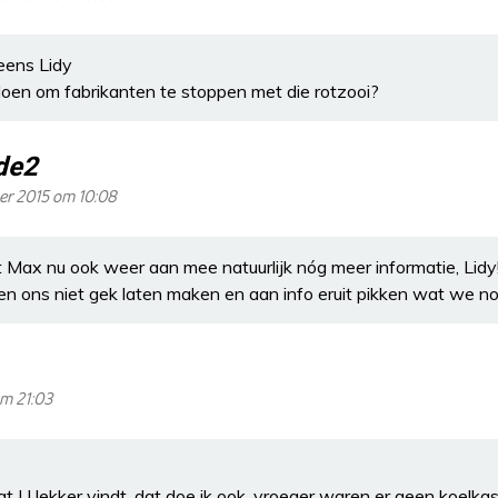
eens Lidy
en om fabrikanten te stoppen met die rotzooi?
de2
er 2015 om 10:08
 Max nu ook weer aan mee natuurlijk nóg meer informatie, Lidy!
n ons niet gek laten maken en aan info eruit pikken wat we n
m 21:03
U lekker vindt, dat doe ik ook, vroeger waren er geen koelkas