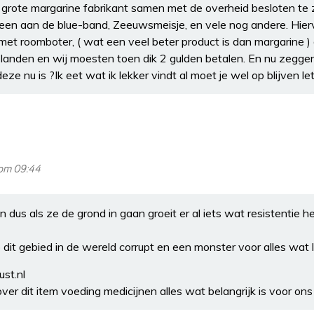
 grote margarine fabrikant samen met de overheid besloten te
reen aan de blue-band, Zeeuwsmeisje, en vele nog andere. Hie
 met roomboter, ( wat een veel beter product is dan margarine 
landen en wij moesten toen dik 2 gulden betalen. En nu zeggen
e nu is ?Ik eet wat ik lekker vindt al moet je wel op blijven le
 om 09:44
n dus als ze de grond in gaan groeit er al iets wat resistentie h
dit gebied in de wereld corrupt en een monster voor alles wat l
st.nl
over dit item voeding medicijnen alles wat belangrijk is voor ons