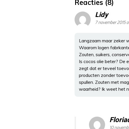
Reacties (8)
Lidy
7 november 2015 o
Langzaam maar zeker wo
Waarom logen fabrkanten 
Zouten, suikers, conserv
Is cocos olie beter? De 
zegt dat er teveel toevo
producten zonder toevoeg
spullen. Zouten met magg
waarheid? Ik weet het n
Floria
10 novemb