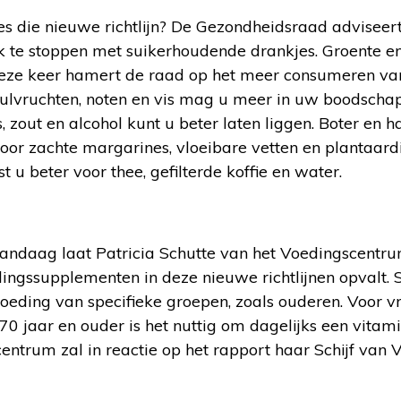
es die nieuwe richtlijn? De Gezondheidsraad adviseer
ok te stoppen met suikerhoudende drankjes. Groente en 
eze keer hamert de raad op het meer consumeren van
eulvruchten, noten en vis mag u meer in uw boodsch
 zout en alcohol kunt u beter laten liggen. Boter en 
oor zachte margarines, vloeibare vetten en plantaardig
t u beter voor thee, gefilterde koffie en water.
ndaag laat Patricia Schutte van het Voedingscentru
ingssupplementen in deze nieuwe richtlijnen opvalt. 
voeding van specifieke groepen, zoals ouderen. Voor 
0 jaar en ouder is het nuttig om dagelijks een vitam
ntrum zal in reactie op het rapport haar Schijf van Vi