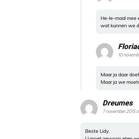
He-le-maal mee 
wat kunnen we do
Floria
10 novemb
Maar ja daar doet
Maar ja we moete
Dreumes
7 november 2015 o
Beste Lidy.
U moet gewoon eten wat 