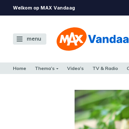
Welkom op MAX Vandaag
menu
Home
Thema’s
Video’s
TV & Radio
CONSUMENT
ETEN & DRINKEN
FAMILIE & RELATIE
GELD, W
TERUG NAAR TOEN