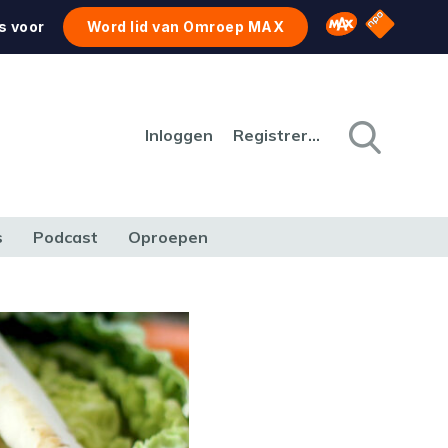
NPO Star
Omroep MAX
s voor
Word lid van Omroep MAX
Inloggen
Registreren
s
Podcast
Oproepen
CULTUUR
NATUUR & MILIEU
REIZEN & VERKEER