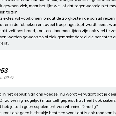
gewoon ziek, maar het lijkt wel, of dat tegenwoordig niet me
iek te zijn.
ziektes wil voorkomen, omdat de zorgkosten de pan uit reizen.
 er in de fabrieken er zoveel troep ingestopt wordt, eerst was
bakt zelf ons brood, kant en klaar maaltijden zijn ook veel te z
sen worden gewoon zo al ziek gemaakt door al die berichten e
elijk.
953
om 09:47
ng in het gebruik van ons voedsel, nu wordt verwacht dat je ge
f zo weinig mogelijk ) maar zelf geperst fruit heeft ook suikers
eet heb je toch geen supplement van vitamine D nodig?
aurant ook geen biefstukje bestelen want dat is ook rood van b