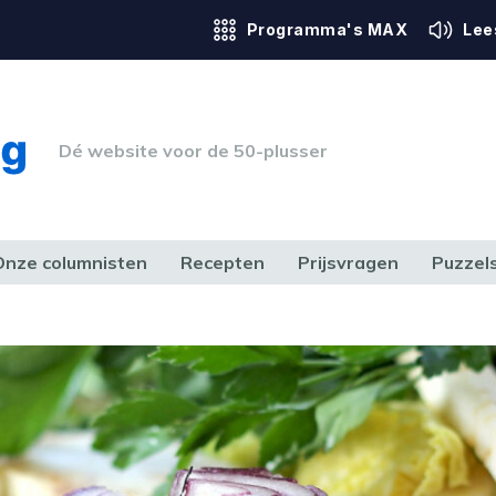
Programma's MAX
Lee
Dé website voor de 50-plusser
Onze columnisten
Recepten
Prijsvragen
Puzzel
ERK & RECHT
GEZONDHEID & SPORT
HUIS, TUIN & HOBBY
MEDIA & 