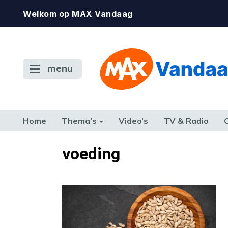
Welkom op MAX Vandaag
menu
Home
Thema’s
Video’s
TV & Radio
CONSUMENT
ETEN & DRINKEN
FAMILIE & RELATIE
GELD, W
voeding
TERUG NAAR TOEN