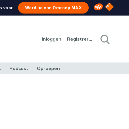
NPO Star
Omroep MAX
s voor
Word lid van Omroep MAX
Inloggen
Registreren
s
Podcast
Oproepen
CULTUUR
NATUUR & MILIEU
REIZEN & VERKEER