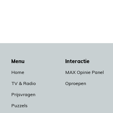
Menu
Interactie
Home
MAX Opinie Panel
TV & Radio
Oproepen
Prijsvragen
Puzzels