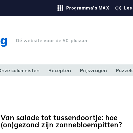
Programma's MAX
Lee
Dé website voor de 50-plusser
Onze columnisten
Recepten
Prijsvragen
Puzzel
ERK & RECHT
GEZONDHEID & SPORT
HUIS, TUIN & HOBBY
MEDIA & 
Van salade tot tussendoortje: hoe
(on)gezond zijn zonnebloempitten?