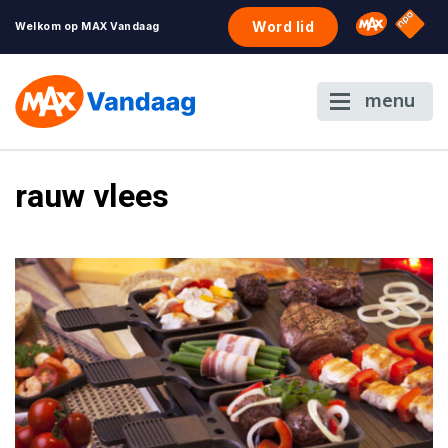
NPO S
Omroep 
Word lid
Welkom op MAX Vandaag
menu
rauw vlees