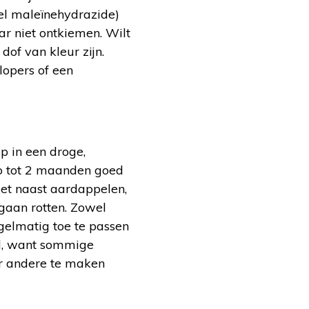
el maleïnehydrazide)
ar niet ontkiemen. Wilt
dof van kleur zijn.
lopers of een
p in een droge,
 zo tot 2 maanden goed
iet naast aardappelen,
gaan rotten. Zowel
gelmatig toe te passen
ed, want sommige
er andere te maken