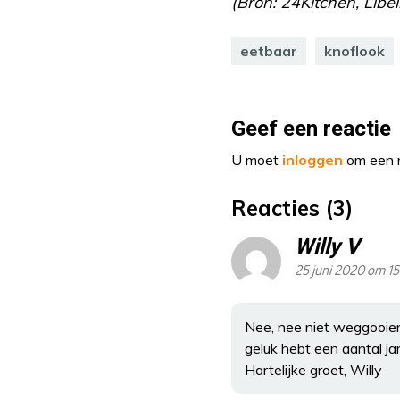
(Bron: 24Kitchen, Lib
eetbaar
knoflook
Geef een reactie
U moet
inloggen
om een r
Reacties (3)
Willy V
25 juni 2020 om 15
Nee, nee niet weggooien d
geluk hebt een aantal jar
Hartelijke groet, Willy