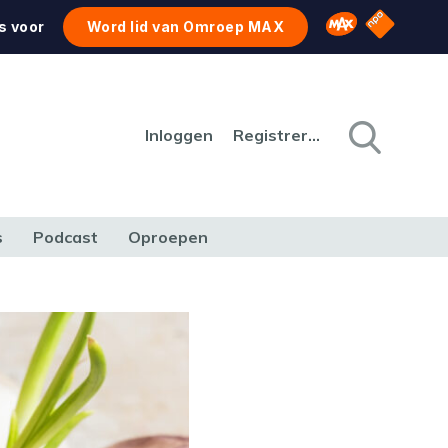
NPO Star
Omroep MAX
s voor
Word lid van Omroep MAX
Inloggen
Registreren
s
Podcast
Oproepen
CULTUUR
NATUUR & MILIEU
REIZEN & VERKEER