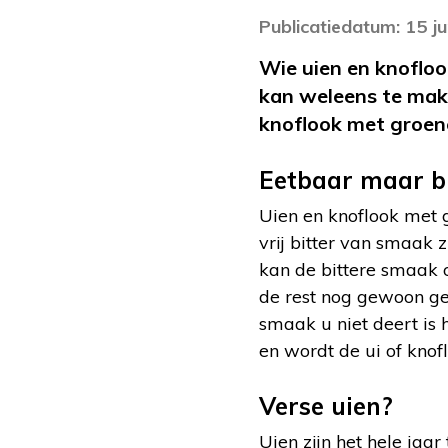
Publicatiedatum: 15 j
Wie uien en knofloo
kan weleens te make
knoflook met groen
Eetbaar maar bi
Uien en knoflook met g
vrij bitter van smaak z
kan de bittere smaak o
de rest nog gewoon geb
smaak u niet deert is 
en wordt de ui of knofl
Verse uien?
Uien zijn het hele jaar