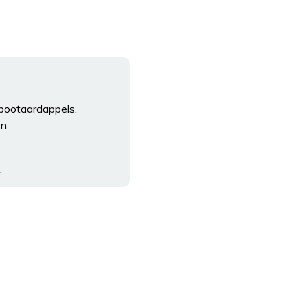
 pootaardappels.
n.
.