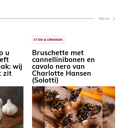
Meer
ETEN & DRINKEN
p u
Bruschette met
eft
cannellinibonen en
ak: wij
cavolo nero van
 zit
Charlotte Hansen
(Solotti)