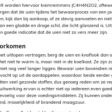
teelt worden hiervoor kiemremmers (C4H4N2O2, oftew
orgen dat de uien tijdens het bewaarproces van een ja
n, kijk dan bij aankoop, of ze stevig aanvoelen en niet 
n een gladde en droge schil, die licht glanzend is. Uit
een goede indicatie dat de uien niet zo vers meer zijn.
oorkomen
het uitlopen vertragen, berg de uien en knoflook dan o
et niet te warm is, maar niet in de koelkast. Ze zijn
niet nog veel langer liggen. Bewaar uien bovendien n
vocht op uit de aardappelen, waardoor beide eerder 
tten veel gezonde stoffen, dus genoeg reden om ze re
 uitwerking ervan is echter niet op iedereen even go
 gevoelig voor deze voedingsmiddelen. Zij kunnen ond
eid, misselijkheid of brandend maagzuur.