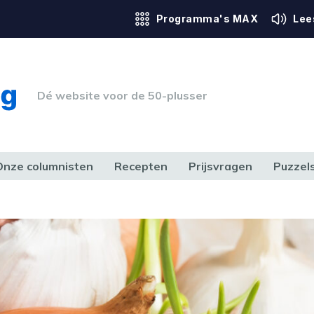
Programma's MAX
Lee
Dé website voor de 50-plusser
Onze columnisten
Recepten
Prijsvragen
Puzzel
ERK & RECHT
GEZONDHEID & SPORT
HUIS, TUIN & HOBBY
MEDIA & 