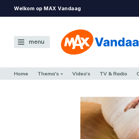
Welkom op MAX Vandaag
menu
Home
Thema’s
Video’s
TV & Radio
CONSUMENT
ETEN & DRINKEN
FAMILIE & RELATIE
GELD, W
TERUG NAAR TOEN