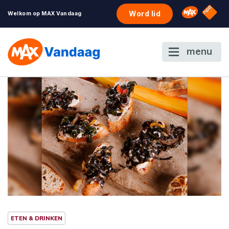
NPO S
Omroep 
Word lid
Welkom op MAX Vandaag
menu
ETEN & DRINKEN