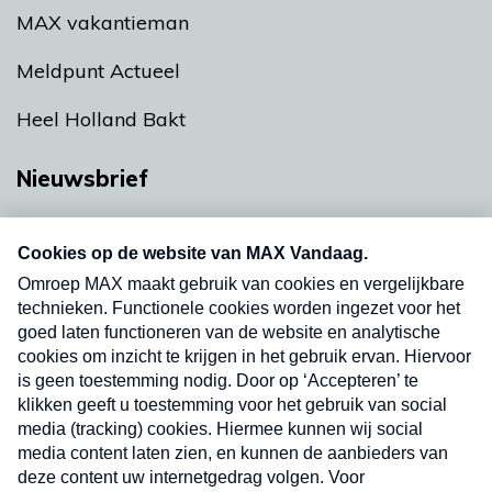
MAX vakantieman
Meldpunt Actueel
Heel Holland Bakt
Nieuwsbrief
Neem hier een gratis abonnement op onze
nieuwsbrief. Elke vrijdag- en dinsdagochtend in
uw mailbox.
Verzend