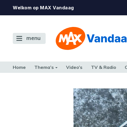
Welkom op MAX Vandaag
menu
Home
Thema’s
Video’s
TV & Radio
CONSUMENT
ETEN & DRINKEN
FAMILIE & RELATIE
GELD, W
TERUG NAAR TOEN