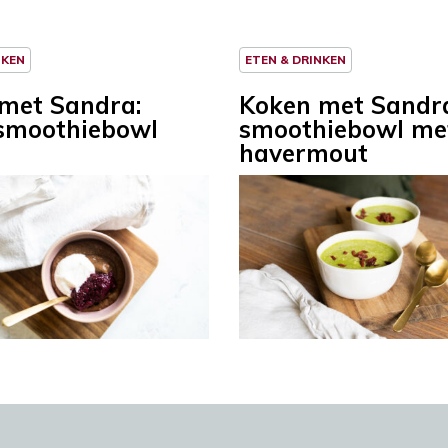
NKEN
ETEN & DRINKEN
met Sandra:
Koken met Sandr
smoothiebowl
smoothiebowl me
havermout