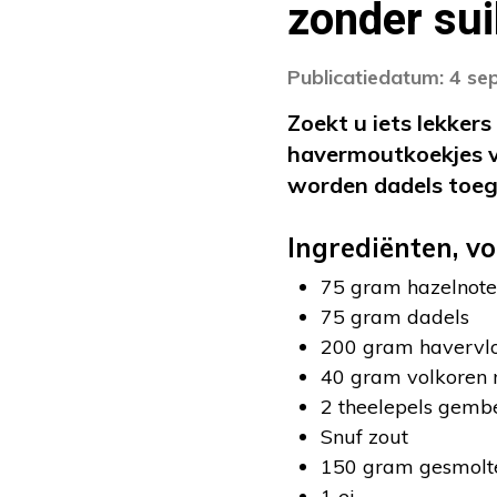
zonder sui
Publicatiedatum: 4 s
Zoekt u iets lekker
havermoutkoekjes v
worden dadels toeg
Ingrediënten, vo
75 gram hazelnot
75 gram dadels
200 gram havervl
40 gram volkoren
2 theelepels gemb
Snuf zout
150 gram gesmolt
1 ei