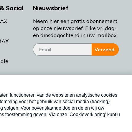
& Social
Nieuwsbrief
MAX
Neem hier een gratis abonnement
op onze nieuwsbrief. Elke vrijdag-
en dinsdagochtend in uw mailbox.
MAX
Verzend
iale
tieman
ctueel
Nieuwsbrief
d Bakt
Neem hier een gratis abonnement op onze
nieuwsbrief. Elke vrijdag- en dinsdagochtend in uw
mailbox.