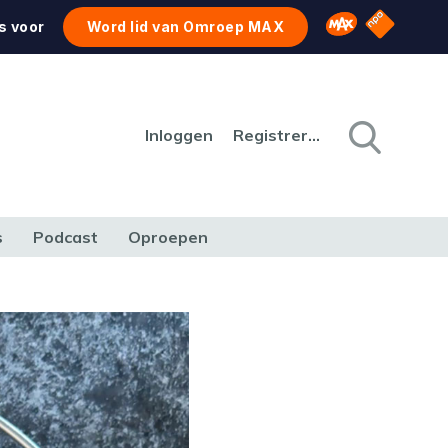
NPO Star
Omroep MAX
s voor
Word lid van Omroep MAX
Inloggen
Registreren
s
Podcast
Oproepen
CULTUUR
NATUUR & MILIEU
REIZEN & VERKEER