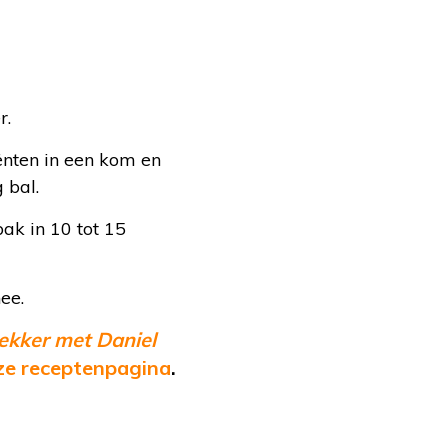
r.
iënten in een kom en
 bal.
bak in 10 tot 15
hee.
ekker met Daniel
ze receptenpagina
.