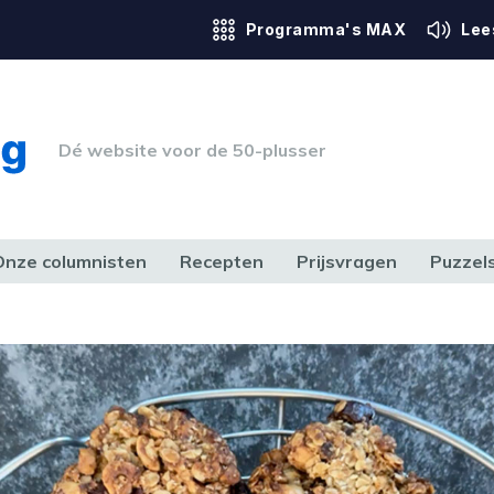
Programma's MAX
Lee
Dé website voor de 50-plusser
Onze columnisten
Recepten
Prijsvragen
Puzzel
ERK & RECHT
GEZONDHEID & SPORT
HUIS, TUIN & HOBBY
MEDIA & 