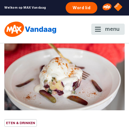
NPO S
Omroep 
Word lid
Welkom op MAX Vandaag
menu
ETEN & DRINKEN