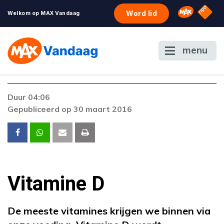
NPO S
Omroep 
Word lid
Welkom op MAX Vandaag
menu
Foutcode 403
Duur 04:06
De gewenste stream is op dit moment niet
Gepubliceerd op 30 maart 2016
beschikbaar. Als het probleem zich blijft
voordoen, neem dan contact op met onze
klantenservice.
Vitamine D
De meeste vitamines krijgen we binnen via