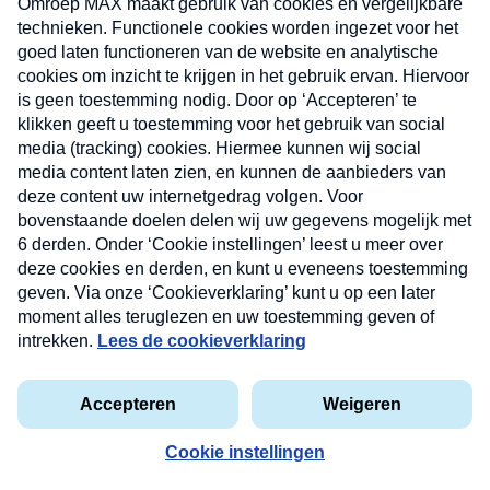
Dokter Ted
Kan mijn man dan zomaar vitamine D in nemen hij
heeft natuurlijk ook de nodige medicijnen.?
Log in om te reageren
DokterTed
30 maart 2016 om 20:57
Nieuwsbrief
Altijd goed om even te overleggen met de huisarts,
want heel soms (bijvoorbeeld bij ernstige
Neem hier een gratis abonnement op onze
nierfunctiestoornissen) kun je beter een andere
nieuwsbrief. Elke vrijdag- en dinsdagochtend in uw
vorm van vitamine D nemen.
mailbox.
Ted van Essen, huisarts
privacyverklaring
marjan r
31 maart 2016 om 11:55