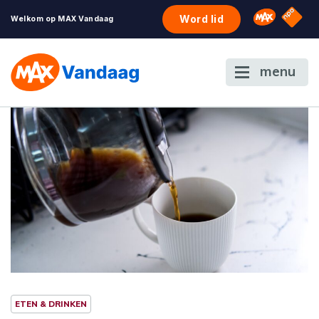
NPO S
Omroep 
Word lid
Welkom op MAX Vandaag
menu
ETEN & DRINKEN