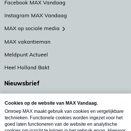
Facebook MAX Vandaag
Instagram MAX Vandaag
MAX op sociale media
MAX vakantieman
Meldpunt Actueel
Heel Holland Bakt
Nieuwsbrief
Neem hier een gratis abonnement op onze
nieuwsbrief. Elke vrijdag- en dinsdagochtend in
uw mailbox.
Verzend