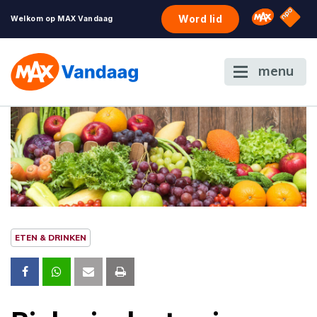
NPO S
Omroep 
Word lid
Welkom op MAX Vandaag
menu
ETEN & DRINKEN