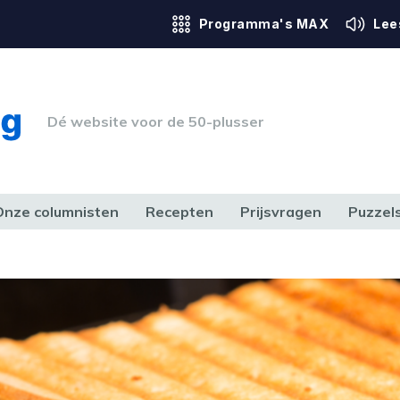
Programma's MAX
Lee
Dé website voor de 50-plusser
Onze columnisten
Recepten
Prijsvragen
Puzzel
ERK & RECHT
GEZONDHEID & SPORT
HUIS, TUIN & HOBBY
MEDIA & 