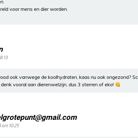
n.
reld voor mens en dier worden.
n
8:13
brood ook vanwege de koolhydraten, kaas nu ook ongezond? Sc
 denk vooral aan dierenwelzijn, dus 3 sterren of eko!
lgrotepunt@gmail.com
3 om 10:25