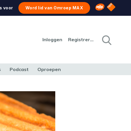
NPO Star
Omroep MAX
s voor
Word lid van Omroep MAX
Inloggen
Registreren
s
Podcast
Oproepen
CULTUUR
NATUUR & MILIEU
REIZEN & VERKEER