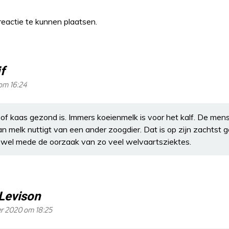
eactie te kunnen plaatsen.
f
om 16:24
g of kaas gezond is. Immers koeienmelk is voor het kalf. De mens
n melk nuttigt van een ander zoogdier. Dat is op zijn zachtst 
 wel mede de oorzaak van zo veel welvaartsziektes.
Levison
r 2020 om 18:25