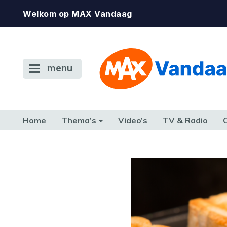
Welkom op MAX Vandaag
menu
Home
Thema’s
Video’s
TV & Radio
CONSUMENT
ETEN & DRINKEN
FAMILIE & RELATIE
GELD, W
TERUG NAAR TOEN