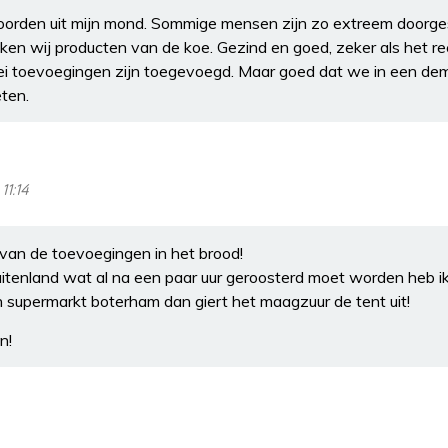
oorden uit mijn mond. Sommige mensen zijn zo extreem doorge
nken wij producten van de koe. Gezind en goed, zeker als het r
rlei toevoegingen zijn toegevoegd. Maar goed dat we in een de
eten.
11:14
t van de toevoegingen in het brood!
buitenland wat al na een paar uur geroosterd moet worden heb ik
n supermarkt boterham dan giert het maagzuur de tent uit!
n!