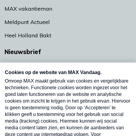
MAX vakantieman
Meldpunt Actueel
Heel Holland Bakt
Nieuwsbrief
Neem hier een gratis abonnement op onze
nieuwsbrief. Elke vrijdag- en dinsdagochtend in
uw mailbox.
Verzend