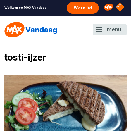
NPO S
Omroep 
Word lid
Welkom op MAX Vandaag
menu
tosti-ijzer