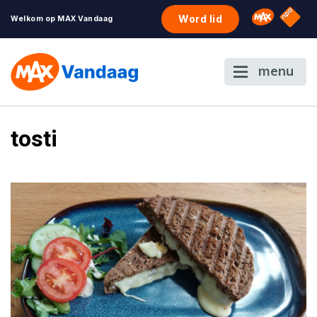
NPO S
Omroep 
Word lid
Welkom op MAX Vandaag
menu
tosti