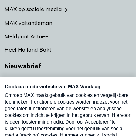
MAX op sociale media
MAX vakantieman
Meldpunt Actueel
Heel Holland Bakt
Nieuwsbrief
Neem hier een gratis abonnement op onze
nieuwsbrief. Elke vrijdag- en dinsdagochtend in
uw mailbox.
Verzend