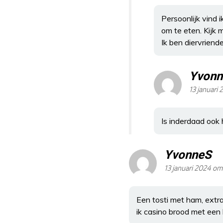
Persoonlijk vind i
om te eten. Kijk m
Ik ben diervriende
Yvonn
13 januari
Is inderdaad ook 
YvonneS
13 januari 2024 om
Een tosti met ham, extra
ik casino brood met een be