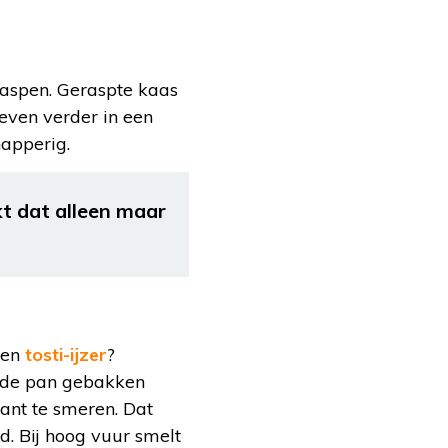
raspen. Geraspte kaas
 even verder in een
napperig.
jkt dat alleen maar
 een
tosti-ijzer
?
n de pan gebakken
ant te smeren. Dat
d. Bij hoog vuur smelt