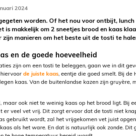
anuari 2024
 gegeten worden. Of het nou voor ontbijt, lunch
et is makkelijk om 2 sneetjes brood en kaas kla
zijn manieren om het beste uit de tosti te hale
kaas en de goede hoeveelheid
aties zijn om een tosti te beleggen, gaan we in dit gev
 hiervoor
de juiste kaas
, eentje die goed smelt. Bij de
elegen kaas. Van de buitenlandse kazen zijn gruyère,
l, maar ook niet te weinig kaas op het brood ligt. Bij e
er veel vet vrij. Dit zorgt ervoor dat de tosti niet kn
s gebruikt wordt, zal het vrijgekomen vet juist opg
kaas als het ware. En dat is natuurlijk ook zonde. Dit
en te hoge temperatuur bereid wordt.