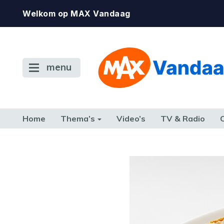
Welkom op MAX Vandaag
menu
Home
Thema’s
Video’s
TV & Radio
CONSUMENT
ETEN & DRINKEN
FAMILIE & RELATIE
GELD, W
TERUG NAAR TOEN