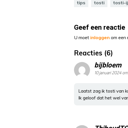
tips
tosti
tosti-i
Geef een reactie
U moet
inloggen
om een r
Reacties (6)
bijbloem
10 januari 2024 om
Laatst zag ik tosti van k
Ik geloof dat het wel v