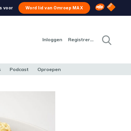
NPO Star
Omroep MAX
s voor
Word lid van Omroep MAX
Inloggen
Registreren
s
Podcast
Oproepen
CULTUUR
NATUUR & MILIEU
REIZEN & VERKEER