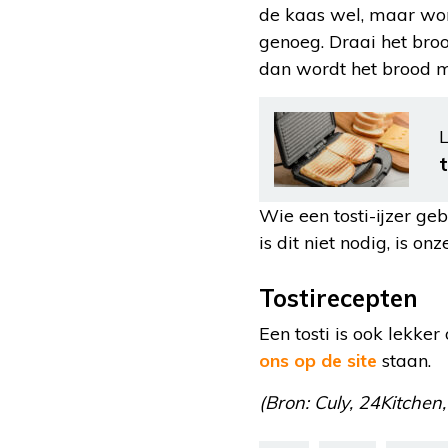
de kaas wel, maar word
genoeg. Draai het broo
dan wordt het brood m
L
t
Wie een tosti-ijzer g
is dit niet nodig, is on
Tostirecepten
Een tosti is ook lekke
ons op de site
staan.
(Bron: Culy, 24Kitchen,