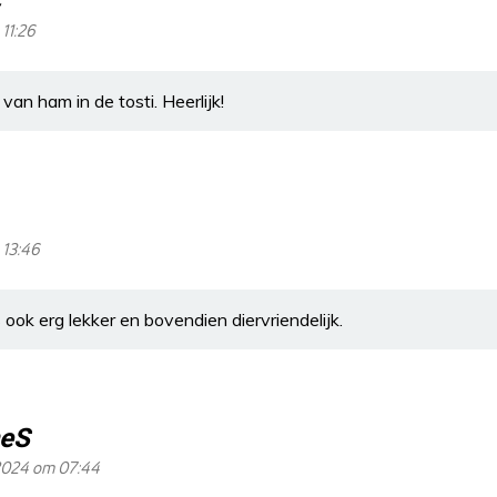
C
 11:26
van ham in de tosti. Heerlijk!
 13:46
 ook erg lekker en bovendien diervriendelijk.
eS
 2024 om 07:44