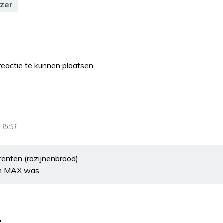
jzer
eactie te kunnen plaatsen.
 15:51
renten (rozijnenbrood).
an MAX was.