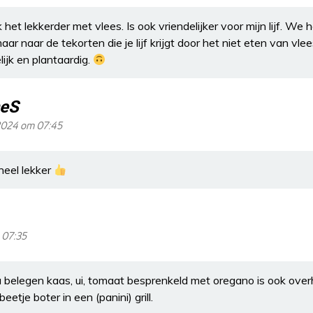
k het lekkerder met vlees. Is ook vriendelijker voor mijn lijf. W
aar naar de tekorten die je lijf krijgt door het niet eten van vlee
lijk en plantaardig.
eS
 2024 om 07:45
heel lekker
 07:35
 belegen kaas, ui, tomaat besprenkeld met oregano is ook overhe
etje boter in een (panini) grill.