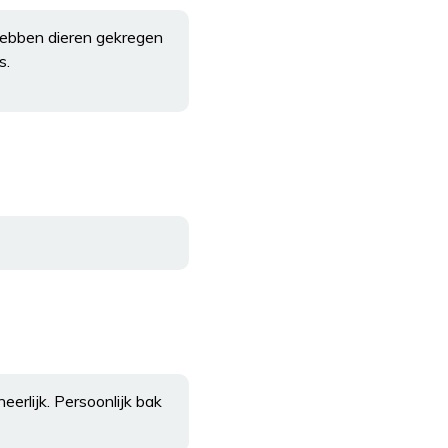
e hebben dieren gekregen
s.
erlijk. Persoonlijk bak