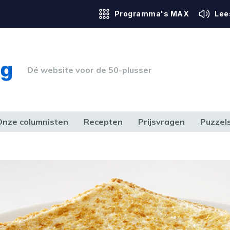
Programma's MAX
Lee
Dé website voor de 50-plusser
Onze columnisten
Recepten
Prijsvragen
Puzzel
ERK & RECHT
GEZONDHEID & SPORT
HUIS, TUIN & HOBBY
MEDIA & 