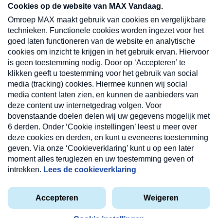
nieuwsbrief. Elke vrijdag- en dinsdagochtend in
uw mailbox.
Verzend
Nieuwsbrief
Neem hier een gratis abonnement op onze
nieuwsbrief. Elke vrijdag- en dinsdagochtend in uw
mailbox.
Contact
Algemene voorwaarden
Privacyverklaring
Cookieverklaring
Kwetsbaarheid melden
privacyverklaring
Copyright © 2026 MAX Vandaag -
Omroep MAX