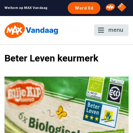
NPO S
Omroep 
Word lid
Welkom op MAX Vandaag
menu
Beter Leven keurmerk