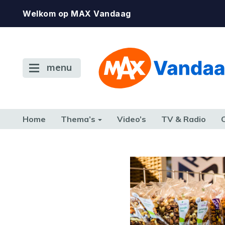
Welkom op MAX Vandaag
menu
Home
Thema’s
Video’s
TV & Radio
CONSUMENT
ETEN & DRINKEN
FAMILIE & RELATIE
GELD, W
TERUG NAAR TOEN