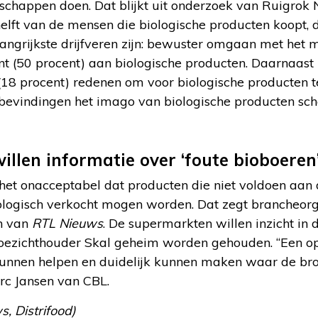
dschappen doen. Dat blijkt uit onderzoek van Ruigrok 
helft van de mensen die biologische producten koopt, d
ngrijkste drijfveren zijn: bewuster omgaan met het m
t (50 procent) aan biologische producten. Daarnaast 
18 procent) redenen om voor biologische producten te
bevindingen het imago van biologische producten sch
llen informatie over ‘foute bioboeren
et onacceptabel dat producten die niet voldoen aan 
iologisch verkocht mogen worden. Dat zegt brancheorg
en van
RTL Nieuws
. De supermarkten willen inzicht in
 toezichthouder Skal geheim worden gehouden. “Een op
kunnen helpen en duidelijk kunnen maken waar de br
arc Jansen van CBL.
, Distrifood)