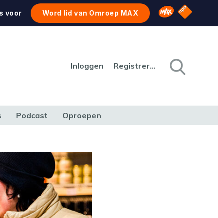
NPO Star
Omroep MAX
s voor
Word lid van Omroep MAX
Inloggen
Registreren
s
Podcast
Oproepen
CULTUUR
NATUUR & MILIEU
REIZEN & VERKEER