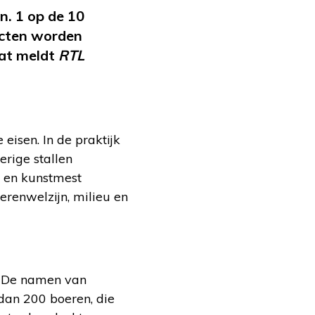
jn. 1 op de 10
ucten worden
Dat meldt
RTL
eisen. In de praktijk
erige stallen
n en kunstmest
erenwelzijn, milieu en
. De namen van
dan 200 boeren, die