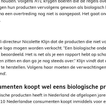
s houden. Volgens
RTL
krijgen boeren die de regels ov
en hun producten vervolgens gewoon als biologisch bl
 na een overtreding nog niet is aangepast. Het gaat o
.
al-directeur Nicolette Klijn dat de producten die niet v
he logo mogen worden verkocht. “Een biologische on
eoordeeld. Het is net als je een rapport hebt op sch
n zitten en dan ga je nog steeds over.” Klijn vindt da
te herstellen. Volgens haar moeten de verwachtinge
md’.
umenten koopt wel eens biologische p
ische producten heeft in Nederland de afgelopen jar
10 Nederlandse consumenten koopt inmiddels voor ee