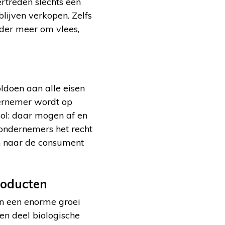
ertreden slechts een
ijven verkopen. Zelfs
nder meer om vlees,
oldoen aan alle eisen
dernemer wordt op
ool: daar mogen af en
t ondernemers het recht
n naar de consument
roducten
en een enorme groei
n deel biologische