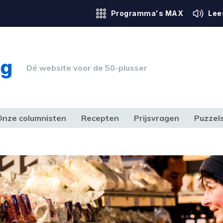
Programma's MAX
Lee
Dé website voor de 50-plusser
Onze columnisten
Recepten
Prijsvragen
Puzzel
ERK & RECHT
GEZONDHEID & SPORT
HUIS, TUIN & HOBBY
MEDIA & 