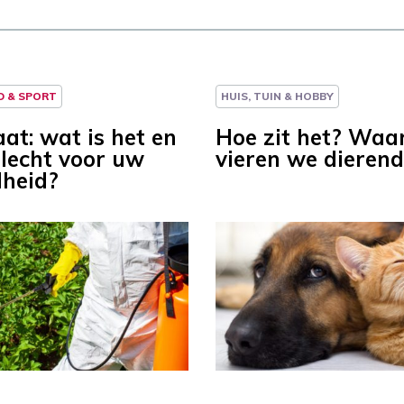
D & SPORT
HUIS, TUIN & HOBBY
at: wat is het en
Hoe zit het? Wa
slecht voor uw
vieren we dieren
heid?