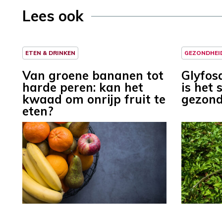
Lees ook
ETEN & DRINKEN
GEZONDHEI
Van groene bananen tot
Glyfosa
harde peren: kan het
is het 
kwaad om onrijp fruit te
gezond
eten?