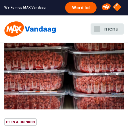
NPO S
Omroep 
Word lid
Welkom op MAX Vandaag
menu
ETEN & DRINKEN