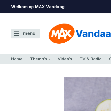
Welkom op MAX Vandaag
menu
Home
Thema’s
Video’s
TV & Radio
CONSUMENT
ETEN & DRINKEN
FAMILIE & RELATIE
GELD, W
TERUG NAAR TOEN