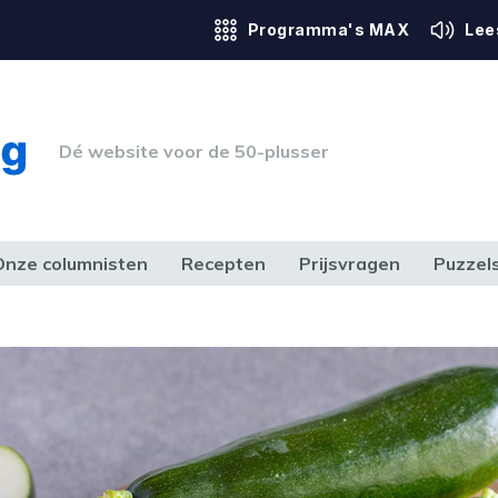
Programma's MAX
Lee
Dé website voor de 50-plusser
Onze columnisten
Recepten
Prijsvragen
Puzzel
ERK & RECHT
GEZONDHEID & SPORT
HUIS, TUIN & HOBBY
MEDIA & 