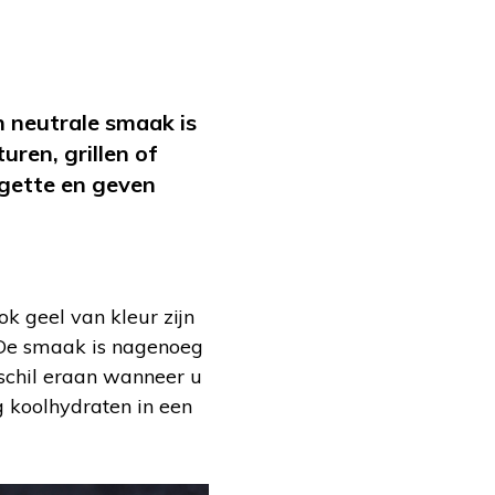
n neutrale smaak is
uren, grillen of
rgette en geven
k geel van kleur zijn
. De smaak is nagenoeg
 schil eraan wanneer u
g koolhydraten in een