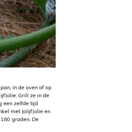
lpan, in de oven of op
)olie. Grill ze in de
 een zelfde tijd
el met (olijf)olie en
p 180 graden. De