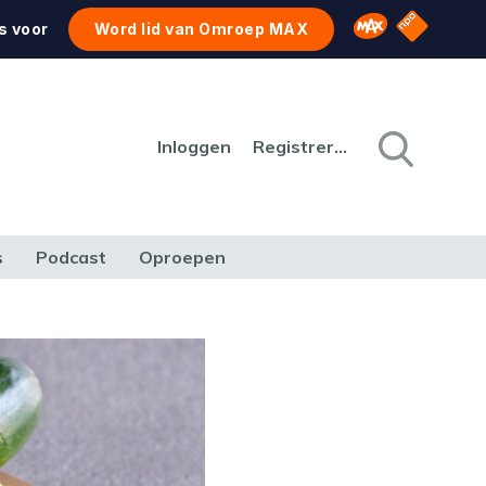
NPO Star
Omroep MAX
s voor
Word lid van Omroep MAX
Inloggen
Registreren
s
Podcast
Oproepen
CULTUUR
NATUUR & MILIEU
REIZEN & VERKEER