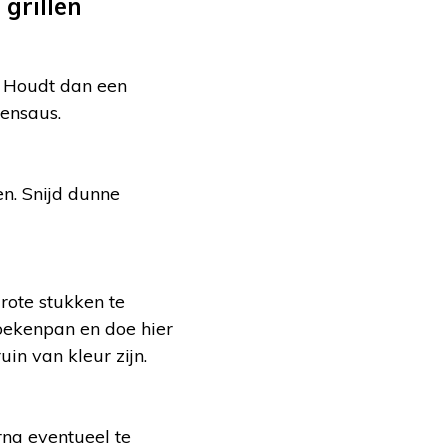
 grillen
n. Houdt dan een
tensaus.
n. Snijd dunne
grote stukken te
koekenpan en doe hier
uin van kleur zijn.
rna eventueel te