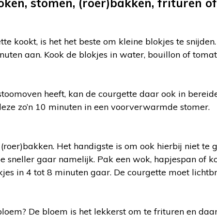
ken, stomen, (roer)bakken, frituren of
e kookt, is het het beste om kleine blokjes te snijde
inuten aan. Kook de blokjes in water, bouillon of toma
toomoven heeft, kan de courgette daar ook in bereide
eze zo’n 10 minuten in een voorverwarmde stomer.
(roer)bakken. Het handigste is om ook hierbij niet te 
hoe sneller gaar namelijk. Pak een wok, hapjespan of 
kjes in 4 tot 8 minuten gaar. De courgette moet lichtbr
loem? De bloem is het lekkerst om te frituren en daa