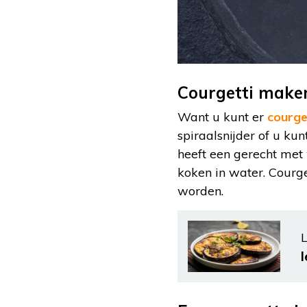
Courgetti maken
Want u kunt er
courge
spiraalsnijder of u ku
heeft een gerecht met 
koken in water. Courge
worden.
L