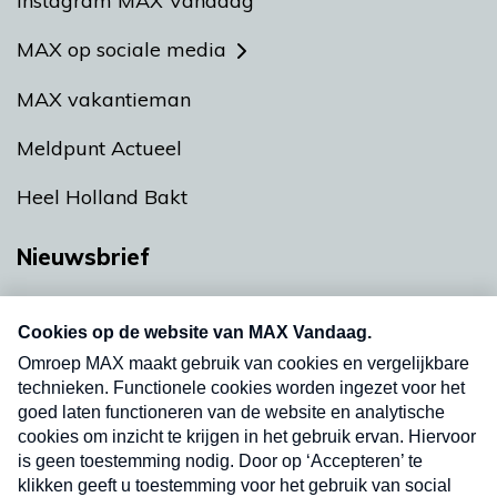
Instagram MAX Vandaag
MAX op sociale media
MAX vakantieman
Meldpunt Actueel
Heel Holland Bakt
Nieuwsbrief
Neem hier een gratis abonnement op onze
nieuwsbrief. Elke vrijdag- en dinsdagochtend in
uw mailbox.
Verzend