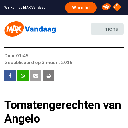
NPO S
Omroep 
Word lid
Welkom op MAX Vandaag
menu
Duur 01:45
Gepubliceerd op 3 maart 2016
Tomatengerechten van
Angelo