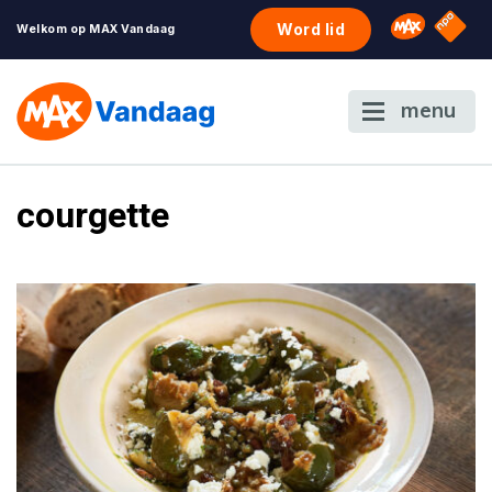
NPO S
Omroep 
Word lid
Welkom op MAX Vandaag
menu
courgette