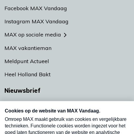
Facebook MAX Vandaag
Instagram MAX Vandaag
MAX op sociale media
MAX vakantieman
Meldpunt Actueel
Heel Holland Bakt
Nieuwsbrief
Neem hier een gratis abonnement op onze
nieuwsbrief. Elke vrijdag- en dinsdagochtend in
uw mailbox.
Verzend