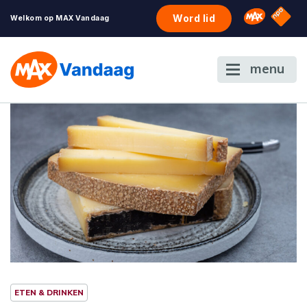
NPO S
Omroep 
Word lid
Welkom op MAX Vandaag
menu
ETEN & DRINKEN