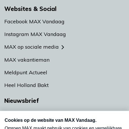
Websites & Social
Facebook MAX Vandaag
Instagram MAX Vandaag
MAX op sociale media
MAX vakantieman
Meldpunt Actueel
Heel Holland Bakt
Nieuwsbrief
Neem hier een gratis abonnement op onze
nieuwsbrief. Elke vrijdag- en dinsdagochtend in
uw mailbox.