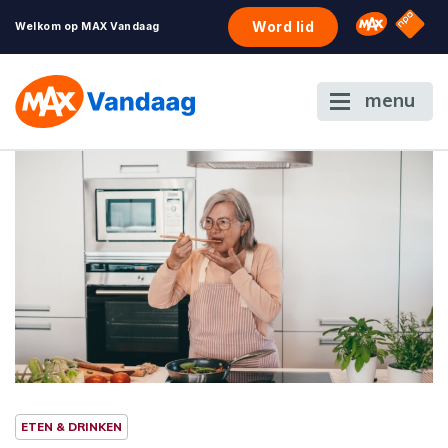
NPO S
Omroep 
Word lid
Welkom op MAX Vandaag
menu
ETEN & DRINKEN