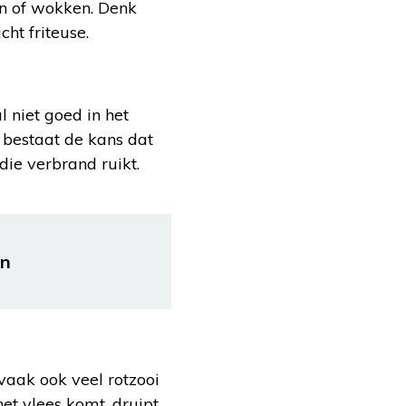
en of wokken. Denk
ht friteuse.
l niet goed in het
n bestaat de kans dat
die verbrand ruikt.
on
 vaak ook veel rotzooi
et vlees komt, druipt