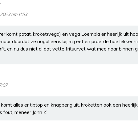
 2023 om 11:53
fryer komt patat, kroket(vega) en vega Loempia er heerlijk uit ho
aar doordat ze nogal eens bij mij eet en proefde hoe lekker h
t. en nu dus niet al dat vette frituurvet wat mee naar binnen g
7:07
komt alles er tiptop en knapperig uit, kroketten ook een heerlijk
s fout, meneer John K.