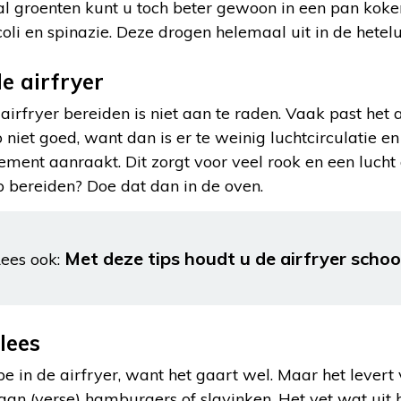
tal groenten kunt u toch beter gewoon in een pan kok
oli en spinazie. Deze drogen helemaal uit in de heteluc
de airfryer
airfryer bereiden is niet aan te raden. Vaak past het a
 niet goed, want dan is er te weinig luchtcirculatie e
lement aanraakt. Dit zorgt voor veel rook en een lucht 
p bereiden? Doe dat dan in de oven.
Met deze tips houdt u de airfryer scho
ees ook:
lees
pe in de airfryer, want het gaart wel. Maar het levert
aan (verse) hamburgers of slavinken. Het vet wat uit h