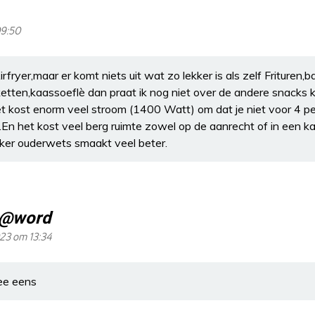
09:50
rfryer,maar er komt niets uit wat zo lekker is als zelf Frituren
oketten,kaassoeflè dan praat ik nog niet over de andere snacks 
het kost enorm veel stroom (1400 Watt) om dat je niet voor 4 p
.En het kost veel berg ruimte zowel op de aanrecht of in een k
er ouderwets smaakt veel beter.
t@word
023 om 13:34
ee eens