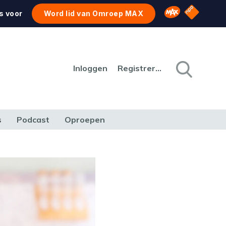
NPO Star
Omroep MAX
s voor
Word lid van Omroep MAX
Inloggen
Registreren
s
Podcast
Oproepen
CULTUUR
NATUUR & MILIEU
REIZEN & VERKEER