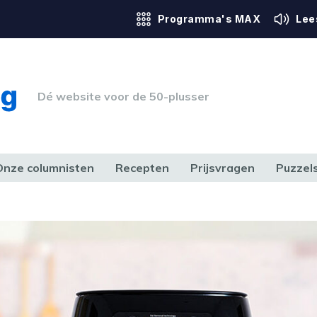
Programma's MAX
Lee
Dé website voor de 50-plusser
Onze columnisten
Recepten
Prijsvragen
Puzzel
ERK & RECHT
GEZONDHEID & SPORT
HUIS, TUIN & HOBBY
MEDIA & 