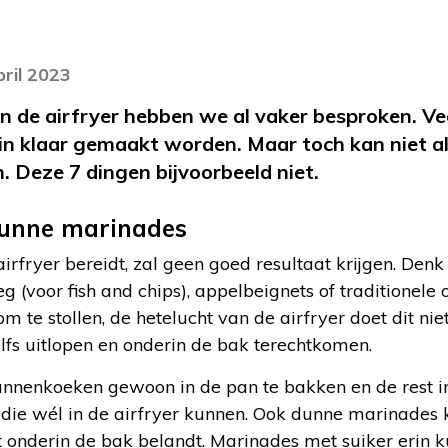
pril 2023
an de airfryer hebben we al vaker besproken. Vee
in klaar gemaakt worden. Maar toch kan niet al
Deze 7 dingen bijvoorbeeld niet.
dunne marinades
irfryer bereidt, zal geen goed resultaat krijgen. De
eg (voor fish and chips), appelbeignets of traditionele o
om te stollen, de hetelucht van de airfryer doet dit nie
lfs uitlopen en onderin de bak terechtkomen.
nnenkoeken gewoon in de pan te bakken en de rest in d
, die wél in de airfryer kunnen. Ook dunne marinades
it onderin de bak belandt. Marinades met suiker erin 