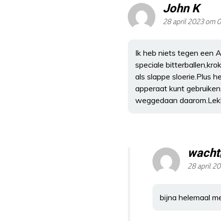
John K
28 april 2023 om 
Ik heb niets tegen een Ai
speciale bitterballen,kr
als slappe sloerie.Plus 
apperaat kunt gebruiken
weggedaan daarom.Lekk
wach
28 april 2
bijna helemaal m