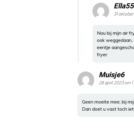
Ella55
31 oktober
Nou bij mijn air 
ook weggedaan, m
eentje aangeschaf
fryer.
Muisje6
28 april 2023 om 1
Geen moeite mee, bij mij 
Dan doet u vast toch iet