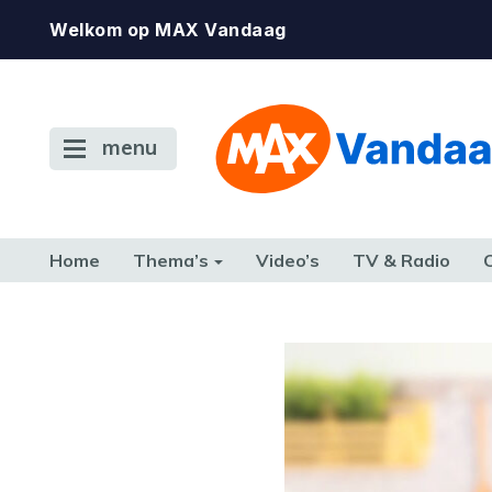
Welkom op MAX Vandaag
menu
Home
Thema’s
Video’s
TV & Radio
CONSUMENT
ETEN & DRINKEN
FAMILIE & RELATIE
GELD, W
TERUG NAAR TOEN