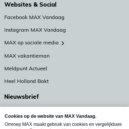
Websites & Social
Facebook MAX Vandaag
Instagram MAX Vandaag
MAX op sociale media
MAX vakantieman
Meldpunt Actueel
Heel Holland Bakt
Nieuwsbrief
Neem hier een gratis abonnement op onze
nieuwsbrief. Elke vrijdag- en dinsdagochtend in
uw mailbox.