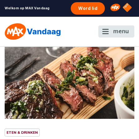
NPO S
Omroep 
Word lid
Welkom op MAX Vandaag
menu
ETEN & DRINKEN