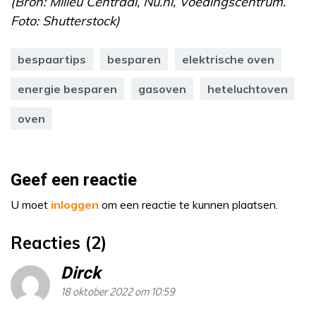
(Bron: Milieu Centraal, Nu.nl, Voedingscentrum.
Foto: Shutterstock)
bespaartips
besparen
elektrische oven
energie besparen
gasoven
heteluchtoven
oven
Geef een reactie
U moet
inloggen
om een reactie te kunnen plaatsen.
Reacties (2)
Dirck
18 oktober 2022 om 10:59