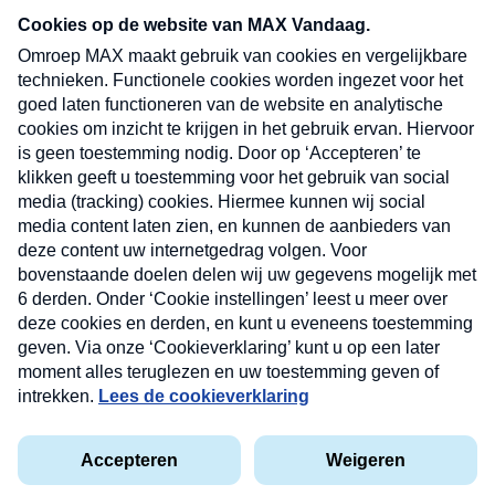
nieuwsbrief. Elke vrijdag- en dinsdagochtend in
uw mailbox.
Verzend
Nieuwsbrief
Neem hier een gratis abonnement op onze
nieuwsbrief. Elke vrijdag- en dinsdagochtend in uw
mailbox.
Contact
Algemene voorwaarden
Privacyverklaring
Cookieverklaring
Kwetsbaarheid melden
privacyverklaring