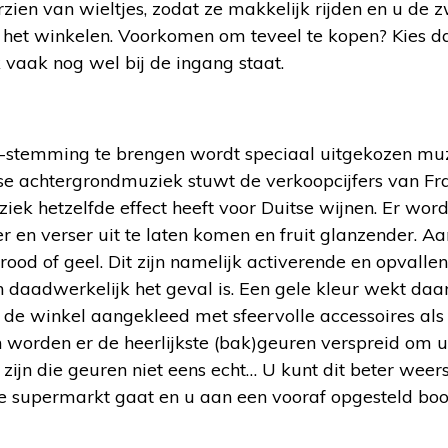
rzien van wieltjes, zodat ze makkelijk rijden en u de 
ns het winkelen. Voorkomen om teveel te kopen? Kies d
 vaak nog wel bij de ingang staat.
p-stemming te brengen wordt speciaal uitgekozen mu
se achtergrondmuziek stuwt de verkoopcijfers van Fran
ek hetzelfde effect heeft voor Duitse wijnen. Er word
 en verser uit te laten komen en fruit glanzender. Aa
rood of geel. Dit zijn namelijk activerende en opvalle
dan daadwerkelijk het geval is. Een gele kleur wekt daa
 de winkel aangekleed met sfeervolle accessoires al
 worden er de heerlijkste (bak)geuren verspreid om 
 zijn die geuren niet eens echt… U kunt dit beter weer
 supermarkt gaat en u aan een vooraf opgesteld boo