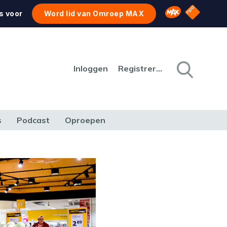
NPO Star
Omroep MAX
s voor
Word lid van Omroep MAX
Inloggen
Registreren
s
Podcast
Oproepen
CULTUUR
NATUUR & MILIEU
REIZEN & VERKEER