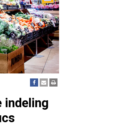
 indeling
ucs