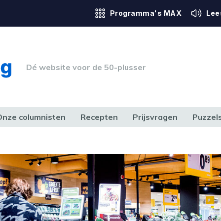
Programma's MAX
Lee
Dé website voor de 50-plusser
Onze columnisten
Recepten
Prijsvragen
Puzzel
ERK & RECHT
GEZONDHEID & SPORT
HUIS, TUIN & HOBBY
MEDIA & 