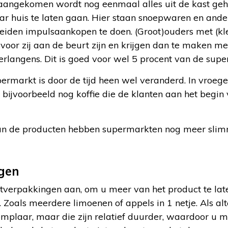
 aangekomen wordt nog eenmaal alles uit de kast ge
ar huis te laten gaan. Hier staan snoepwaren en and
eiden impulsaankopen te doen. (Groot)ouders met (kle
voor zij aan de beurt zijn en krijgen dan te maken m
rlangens. Dit is goed voor wel 5 procent van de sup
rmarkt is door de tijd heen wel veranderd. In vroeger 
 bijvoorbeeld nog koffie die de klanten aan het begin
van de producten hebben supermarkten nog meer slim
gen
ootverpakkingen aan, om u meer van het product te la
 Zoals meerdere limoenen of appels in 1 netje. Als alt
mplaar, maar die zijn relatief duurder, waardoor u m