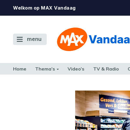
Welkom op MAX Vandaag
menu
Home
Thema’s
Video’s
TV & Radio
CONSUMENT
ETEN & DRINKEN
FAMILIE & RELATIE
GELD, W
TERUG NAAR TOEN