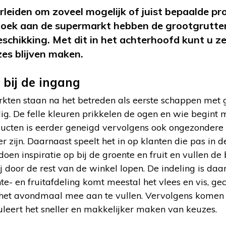
erleiden om zoveel mogelijk of juist bepaalde p
zoek aan de supermarkt hebben de grootgrutter
eschikking. Met dit in het achterhoofd kunt u z
es blijven maken.
 bij de ingang
ten staan na het betreden als eerste schappen met gr
llig. De felle kleuren prikkelen de ogen en wie begint 
ucten is eerder geneigd vervolgens ook ongezondere 
 zijn. Daarnaast speelt het in op klanten die pas in 
j doen inspiratie op bij de groente en fruit en vullen de
ij door de rest van de winkel lopen. De indeling is da
te- en fruitafdeling komt meestal het vlees en vis, 
het avondmaal mee aan te vullen. Vervolgens komen 
uleert het sneller en makkelijker maken van keuzes.