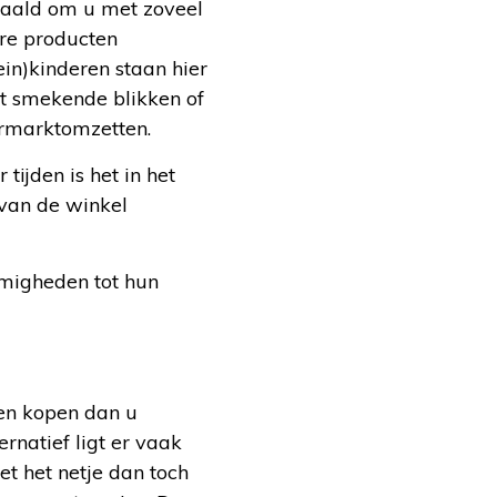
haald om u met zoveel
ere producten
in)kinderen staan hier
et smekende blikken of
ermarktomzetten.
tijden is het in het
 van de winkel
migheden tot hun
ten kopen dan u
ernatief ligt er vaak
et het netje dan toch