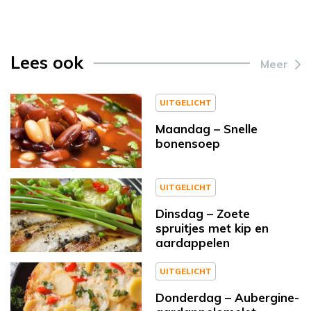
Lees ook
Meer
UITGELICHT
Maandag – Snelle
bonensoep
UITGELICHT
Dinsdag – Zoete
spruitjes met kip en
aardappelen
UITGELICHT
Donderdag – Aubergine-