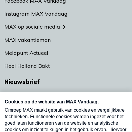
Facebook MAX Vandaag
Instagram MAX Vandaag
MAX op sociale media
MAX vakantieman
Meldpunt Actueel
Heel Holland Bakt
Nieuwsbrief
Neem hier een gratis abonnement op onze
nieuwsbrief. Elke vrijdag- en dinsdagochtend in
uw mailbox.
Verzend