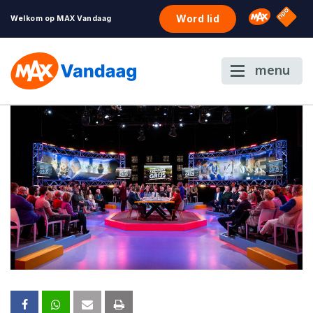
NPO S
Omroep 
Word lid
Welkom op MAX Vandaag
menu