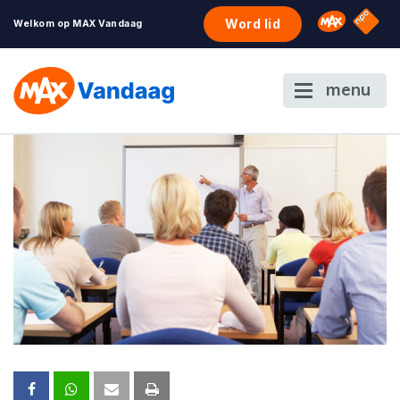
NPO S
Omroep 
Word lid
Welkom op MAX Vandaag
menu