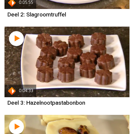
0:05:55
Deel 2: Slagroomtruffel
0:04:33
Deel 3: Hazelnootpastabonbon