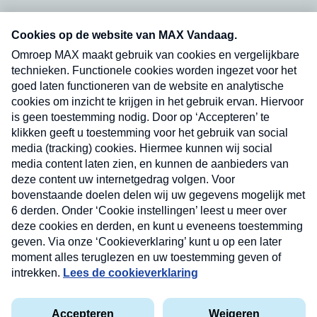
Neem hier een gratis abonnement op onze
nieuwsbrief. Elke vrijdag- en dinsdagochtend in
uw mailbox.
Verzend
Nieuwsbrief
Neem hier een gratis abonnement op onze
nieuwsbrief. Elke vrijdag- en dinsdagochtend in uw
mailbox.
Contact
Algemene voorwaarden
Privacyverklaring
Cookieverklaring