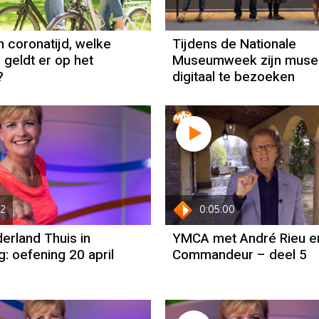
n coronatijd, welke
Tijdens de Nationale
 geldt er op het
Museumweek zijn muse
?
digitaal te bezoeken
02
0:05:00
erland Thuis in
YMCA met André Rieu e
: oefening 20 april
Commandeur – deel 5