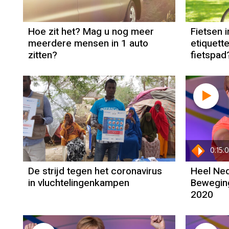
Hoe zit het? Mag u nog meer
Fietsen i
meerdere mensen in 1 auto
etiquette
zitten?
fietspad
0:15:
De strijd tegen het coronavirus
Heel Ned
in vluchtelingenkampen
Beweging
2020