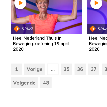
0:14:50
0:14:
Heel Nederland Thuis in
Heel Ned
Beweging: oefening 19 april
Beweging
2020
2020
1
Vorige
...
35
36
37
Volgende
48