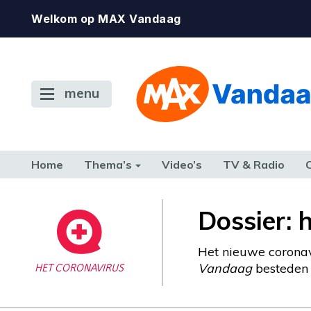
Welkom op MAX Vandaag
menu
Home
Thema’s
Video’s
TV & Radio
CONSUMENT
ETEN & DRINKEN
FAMILIE & RELATIE
GELD, W
Dossier: 
TERUG NAAR TOEN
Het nieuwe coronav
Vandaag
besteden w
HET CORONAVIRUS