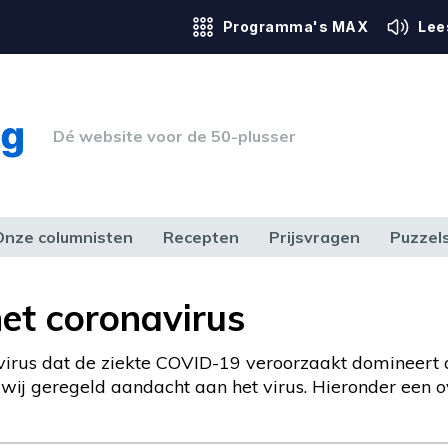
Programma's MAX
Lee
Dé website voor de 50-plusser
Onze columnisten
Recepten
Prijsvragen
Puzzel
ERK & RECHT
GEZONDHEID & SPORT
HUIS, TUIN & HOBBY
MEDIA & 
het coronavirus
irus dat de ziekte COVID-19 veroorzaakt domineert a
ij geregeld aandacht aan het virus. Hieronder een ove