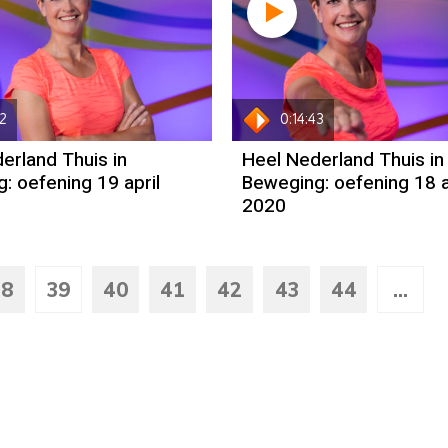
52
0:14:43
erland Thuis in
Heel Nederland Thuis in
: oefening 19 april
Beweging: oefening 18 a
2020
38
39
40
41
42
43
44
...