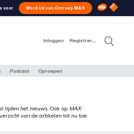
NPO Star
Omroep MAX
s voor
Word lid van Omroep MAX
Inloggen
Registreren
s
Podcast
Oproepen
CULTUUR
NATUUR & MILIEU
REIZEN & VERKEER
l tijden het nieuws. Ook op
MAX
rzicht van de artikelen tot nu toe.