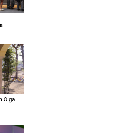
a
n Olga