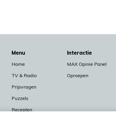
Menu
Interactie
Home
MAX Opinie Panel
TV & Radio
Oproepen
Prijsvragen
Puzzels
Recepten