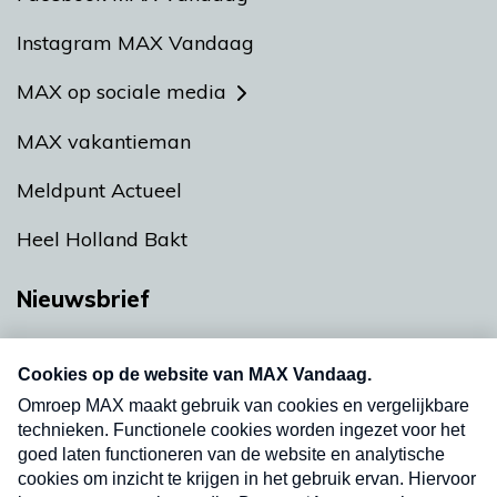
Instagram MAX Vandaag
MAX op sociale media
MAX vakantieman
Meldpunt Actueel
Heel Holland Bakt
Nieuwsbrief
Neem hier een gratis abonnement op onze
nieuwsbrief. Elke vrijdag- en dinsdagochtend in
uw mailbox.
Verzend