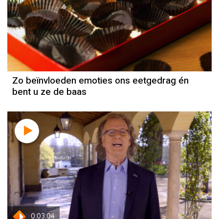
Zo beïnvloeden emoties ons eetgedrag én
bent u ze de baas
0:03:04