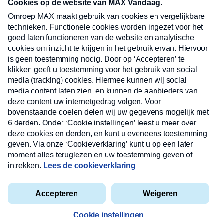
nieuwsbrief. Elke vrijdag- en dinsdagochtend in
uw mailbox.
Verzend
Nieuwsbrief
Neem hier een gratis abonnement op onze
nieuwsbrief. Elke vrijdag- en dinsdagochtend in uw
mailbox.
Contact
Algemene voorwaarden
Privacyverklaring
Cookieverklaring
Kwetsbaarheid melden
privacyverklaring
Copyright © 2026 MAX Vandaag -
Omroep MAX