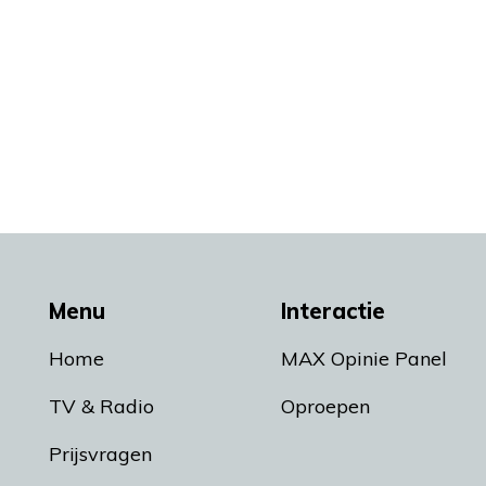
Menu
Interactie
Home
MAX Opinie Panel
TV & Radio
Oproepen
Prijsvragen