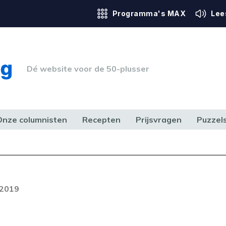
Programma's MAX
Lee
Dé website voor de 50-plusser
Onze columnisten
Recepten
Prijsvragen
Puzzel
ERK & RECHT
GEZONDHEID & SPORT
HUIS, TUIN & HOBBY
MEDIA & 
 2019