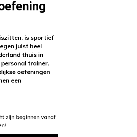
 oefening
zitten, is sportief
gen juist heel
erland thuis in
personal trainer.
lijkse oefeningen
amen een
t zijn beginnen vanaf
en!