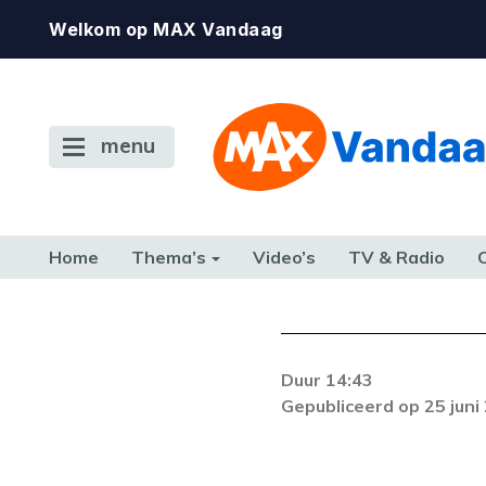
Welkom op MAX Vandaag
menu
Home
Thema’s
Video’s
TV & Radio
CONSUMENT
ETEN & DRINKEN
FAMILIE & RELATIE
GELD, W
TERUG NAAR TOEN
Duur 14:43
Gepubliceerd op 25 juni