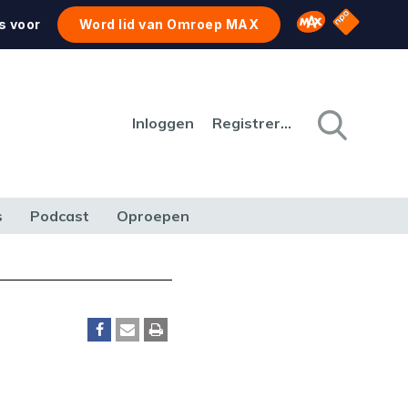
NPO Star
Omroep MAX
s voor
Word lid van Omroep MAX
Inloggen
Registreren
s
Podcast
Oproepen
CULTUUR
NATUUR & MILIEU
REIZEN & VERKEER