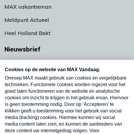
MAX vakantieman
Meldpunt Actueel
Heel Holland Bakt
Nieuwsbrief
Neem hier een gratis abonnement op onze
nieuwsbrief. Elke vrijdag- en dinsdagochtend in
uw mailbox.
Verzend