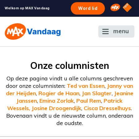
NPO S
Omroep 
Word lid
Welkom op MAX Vandaag
menu
Onze columnisten
Op deze pagina vindt u alle columns geschreven
door onze columnisten:
Ted van Essen
,
Janny van
der Heijden
,
Rogier de Haan
,
Jan Slagter
,
Jeanine
Janssen
,
Emina Zorlak
,
Paul Rem
,
Patrick
Wessels,
Josine Droogendijk
,
Cisca Dresselhuys
.
Bovenaan vindt u de nieuwste column, onderaan
de oudste.