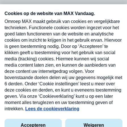
Neem hier een gratis abonnement op onze
nieuwsbrief. Elke vrijdag- en dinsdagochtend in
uw mailbox.
Verzend
Nieuwsbrief
Neem hier een gratis abonnement op onze
nieuwsbrief. Elke vrijdag- en dinsdagochtend in uw
mailbox.
Contact
Algemene voorwaarden
Privacyverklaring
Cookieverklaring