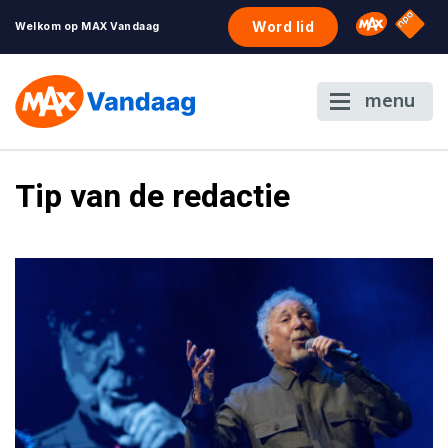
NPO S
Omroep 
Word lid
Welkom op MAX Vandaag
menu
Tip van de redactie