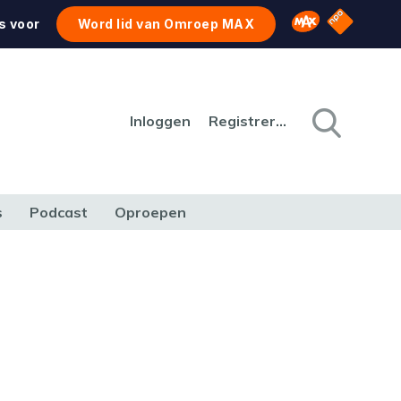
NPO Star
Omroep MAX
s voor
Word lid van Omroep MAX
Inloggen
Registreren
s
Podcast
Oproepen
CULTUUR
NATUUR & MILIEU
REIZEN & VERKEER