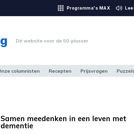
Programma's MAX
Lee
Dé website voor de 50-plusser
Onze columnisten
Recepten
Prijsvragen
Puzzel
ERK & RECHT
GEZONDHEID & SPORT
HUIS, TUIN & HOBBY
MEDIA & 
Samen meedenken in een leven met
dementie