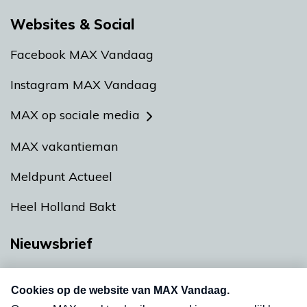
Websites & Social
Facebook MAX Vandaag
Instagram MAX Vandaag
MAX op sociale media
MAX vakantieman
Meldpunt Actueel
Heel Holland Bakt
Nieuwsbrief
Neem hier een gratis abonnement op onze
nieuwsbrief. Elke vrijdag- en dinsdagochtend in
uw mailbox.