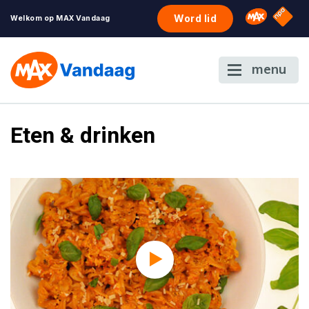
NPO S
Omroep 
Word lid
Welkom op MAX Vandaag
menu
Eten & drinken