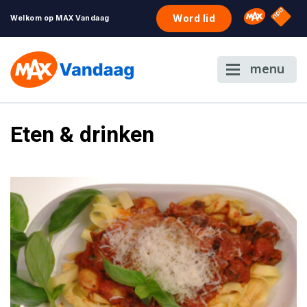
NPO S
Omroep 
Word lid
Welkom op MAX Vandaag
menu
Eten & drinken