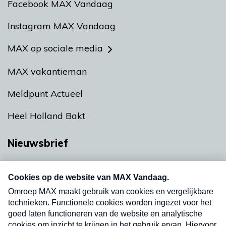
Facebook MAX Vandaag
Instagram MAX Vandaag
MAX op sociale media
MAX vakantieman
Meldpunt Actueel
Heel Holland Bakt
Nieuwsbrief
Neem hier een gratis abonnement op onze
nieuwsbrief. Elke vrijdag- en dinsdagochtend in
uw mailbox.
Verzend