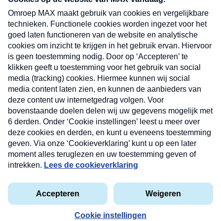
uw mailbox.
Verzend
Nieuwsbrief
Neem hier een gratis abonnement op onze
nieuwsbrief. Elke vrijdag- en dinsdagochtend in uw
mailbox.
Contact
Algemene voorwaarden
Privacyverklaring
Cookieverklaring
Kwetsbaarheid melden
privacyverklaring
Copyright © 2026 MAX Vandaag -
Omroep MAX