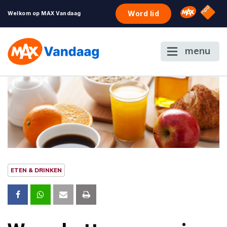
NPO S
Omroep 
Word lid
Welkom op MAX Vandaag
menu
ETEN & DRINKEN