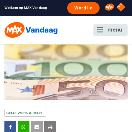
NPO S
Omroep 
Word lid
Welkom op MAX Vandaag
menu
GELD, WERK & RECHT