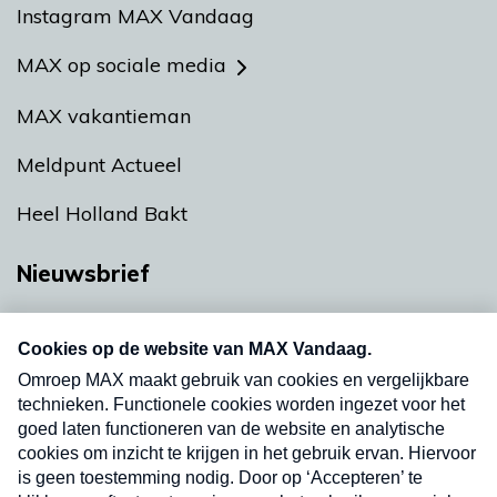
Instagram MAX Vandaag
MAX op sociale media
MAX vakantieman
Meldpunt Actueel
Heel Holland Bakt
Nieuwsbrief
Neem hier een gratis abonnement op onze
nieuwsbrief. Elke vrijdag- en dinsdagochtend in
uw mailbox.
Verzend