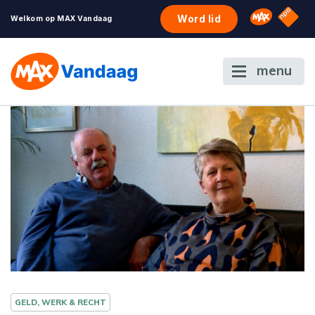
NPO S
Omroep 
Word lid
Welkom op MAX Vandaag
menu
GELD, WERK & RECHT