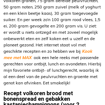
volkoren granen, 75 gram bereide peulvruchten,
50 gram noten, 250 gram zuivel (melk of yoghurt
en een klein beetje kaas), 30 gram toegevoegde
suiker. En per week zo’n 100 gram rood vlees, 1,5
ei, 200 gram gevogelte en 200 gram vis. U ziet:
er wordt u niets ontzegd en met zoveel mogelijk
onbewerkt eten en zelf koken eet u uzelf en de
planeet gezond. Het internet staat vol met
geschikte recepten en zo hebben we bij
Kook
mee met MAX
ook een hele reeks met passende
gerechten voor ontbijt, lunch en avondeten. Hierbij
mijn favoriete ontbijt- of lunchgerecht, waarbij ik
al een deel van de peulvruchten en groente met
genot kan afvinken. Eet smakelijk!
Recept volkoren brood met
bonenspread en gebakken
kastanjechampignons (voor 2