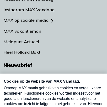
Instagram MAX Vandaag
MAX op sociale media
MAX vakantieman
Meldpunt Actueel
Heel Holland Bakt
Nieuwsbrief
Neem hier een gratis abonnement op onze
nieuwsbrief. Elke vrijdag- en dinsdagochtend in
uw mailbox.
Verzend