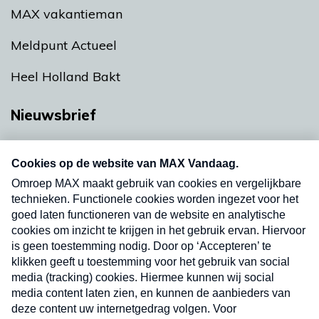
MAX vakantieman
Meldpunt Actueel
Heel Holland Bakt
Nieuwsbrief
Neem hier een gratis abonnement op onze
nieuwsbrief. Elke vrijdag- en dinsdagochtend in
uw mailbox.
Verzend