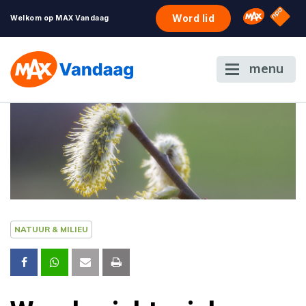
NPO S
Omroep 
Word lid
Welkom op MAX Vandaag
menu
NATUUR & MILIEU