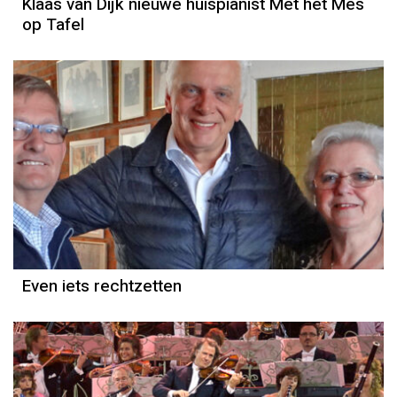
Klaas van Dijk nieuwe huispianist Met het Mes
op Tafel
Column
Jan Slagter
Even iets rechtzetten